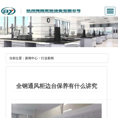
公司首页
关于我们
新闻中心
当前位置：
新闻中心
>
行业新闻
产品展示
经典案例
全钢通风柜边台保养有什么讲究
人才招聘
联系我们