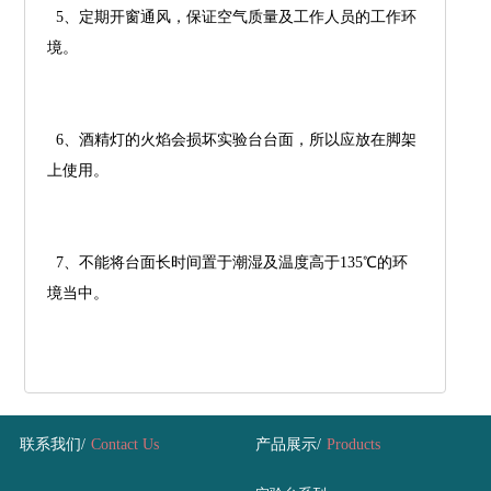
5、定期开窗通风，保证空气质量及工作人员的工作环
境。
6、酒精灯的火焰会损坏实验台台面，所以应放在脚架
上使用。
7、不能将台面长时间置于潮湿及温度高于135℃的环
境当中。
联系我们/
Contact Us
产品展示/
Products