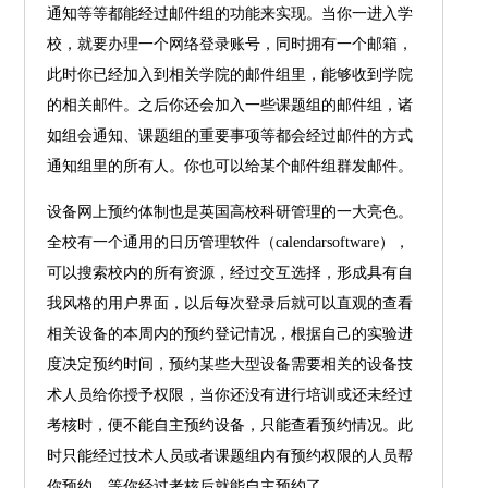
通知等等都能
经
过邮件组的功能来实现。当你一进入学
校，就要办理一个网络登录账号，同时拥有一个邮箱，
此时你已经加入到相关学院的邮件组里，能够收到学院
的相关邮件。之后你还会加入一些课题组的邮件组，诸
如组会通知、课题组的重要事项等都会
经
过邮件的方式
通知组里的所有人。你也可以给某个邮件组群发邮件。
设备网上预约体制也是英国高校科研管理的一大亮色。
全校有一个通用的日历管理软件（calendarsoftware），
可以搜索校内的所有资源，
经
过交互选择，形成具有自
我风格的用户界面，以后每次登录后就可以直观的查看
相关设备的本周内的预约登记情况，根据自己的实验进
度决定预约时间，预约某些大型设备需要相关的设备技
术人员给你授予权限，当你还没有进行培训或还未经过
考核时，便不能自主预约设备，只能查看预约情况。此
时只能
经
过技术人员或者课题组内有预约权限的人员帮
你预约，等你
经
过考核后就能自主预约了。