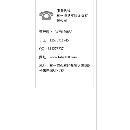
服务热线
杭州博扬实验设备有
限公司
董经理：13429179868
于工：13575711745
QQ：814273237
网址：www.hzby168.com
地址：杭州市余杭区瓶窑大道966
号未来城C区7楼