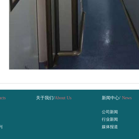
cts
关于我们/
About Us
新闻中心/
News
公司新闻
行业新闻
列
媒体报道