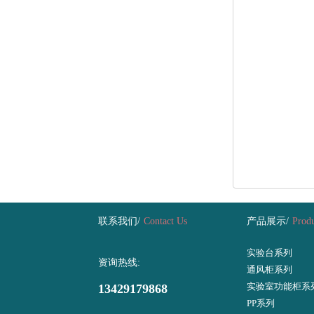
联系我们/
Contact Us
产品展示/
Produ
实验台系列
资询热线:
通风柜系列
实验室功能柜系
13429179868
PP系列