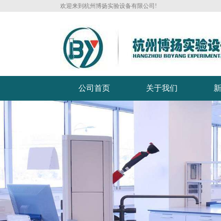
欢迎来到杭州博扬实验设备有限公司!
公司首页
关于我们